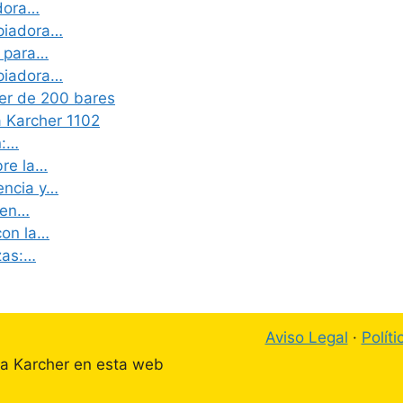
adora…
mpiadora…
a para…
mpiadora…
her de 200 bares
a Karcher 1102
n:…
bre la…
encia y…
 en…
con la…
zas:…
Aviso Legal
·
Polít
ta Karcher en esta web