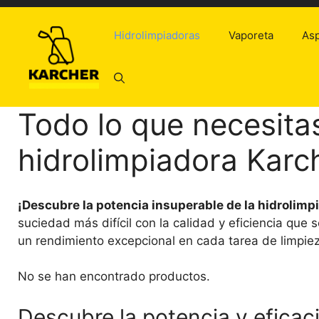
Saltar
al
Hidrolimpiadoras
Vaporeta
Asp
contenido
Todo lo que necesita
hidrolimpiadora Karc
¡Descubre la potencia insuperable de la hidrolimp
suciedad más difícil con la calidad y eficiencia que 
un rendimiento excepcional en cada tarea de limpie
No se han encontrado productos.
Descubre la potencia y eficac