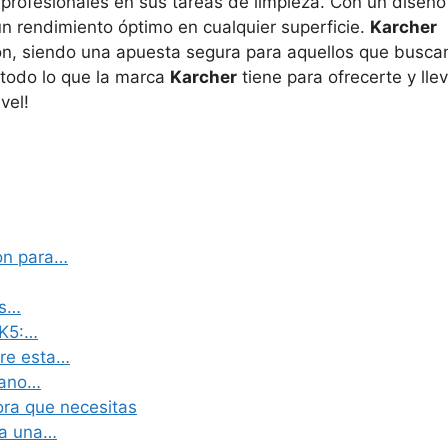
profesionales en sus tareas de limpieza. Con un diseño
un rendimiento óptimo en cualquier superficie.
Karcher
ión, siendo una apuesta segura para aquellos que busca
 todo lo que la marca
Karcher
tiene para ofrecerte y lle
vel!
on para…
us…
 K5:…
bre esta…
mano…
ora que necesitas
ra una…