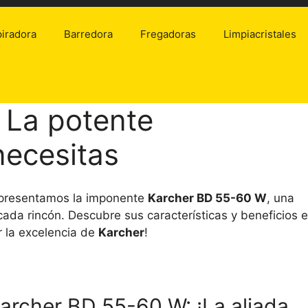
iradora
Barredora
Fregadoras
Limpiacristales
 La potente
necesitas
e presentamos la imponente
Karcher BD 55-60 W
, una
 cada rincón. Descubre sus características y beneficios 
r la excelencia de
Karcher
!
Karcher BD 55-60 W: ¡La aliada