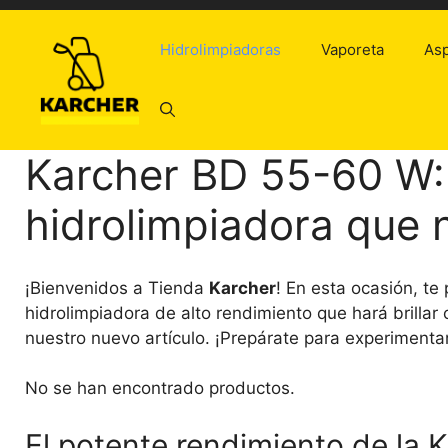
Saltar
al
Hidrolimpiadoras
Vaporeta
Asp
contenido
Karcher BD 55-60 W:
hidrolimpiadora que 
¡Bienvenidos a Tienda
Karcher
! En esta ocasión, t
hidrolimpiadora de alto rendimiento que hará brillar
nuestro nuevo artículo. ¡Prepárate para experimenta
No se han encontrado productos.
El potente rendimiento de la 