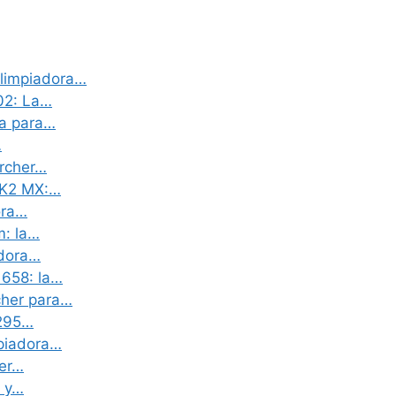
olimpiadora…
02: La…
da para…
…
archer…
r K2 MX:…
ora…
m: la…
adora…
 658: la…
cher para…
.295…
mpiadora…
her…
a y…