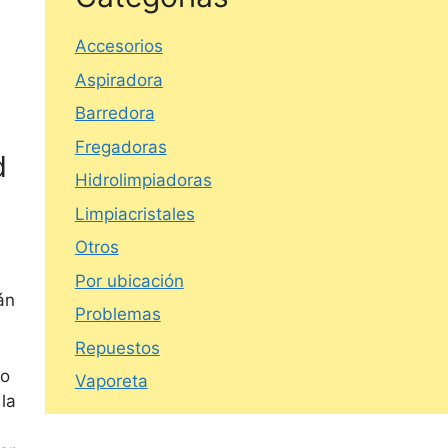
Accesorios
Aspiradora
Barredora
Fregadoras
d
Hidrolimpiadoras
Limpiacristales
Otros
Por ubicación
án
Problemas
Repuestos
to
Vaporeta
 la