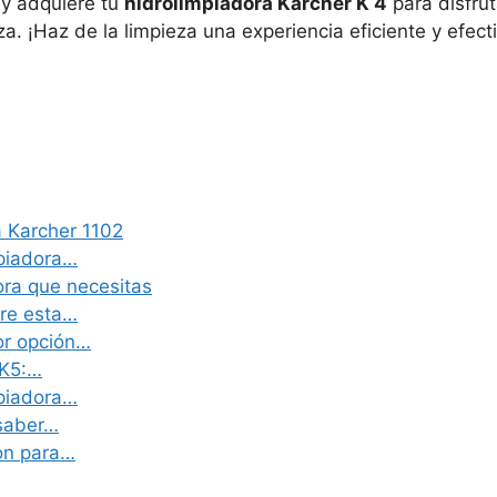
y adquiere tu
hidrolimpiadora Karcher K 4
para disfrut
a. ¡Haz de la limpieza una experiencia eficiente y efect
a Karcher 1102
mpiadora…
ora que necesitas
bre esta…
or opción…
 K5:…
mpiadora…
 saber…
on para…