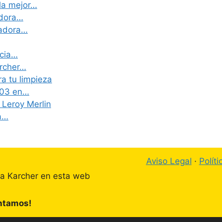
la mejor…
adora…
vadora…
ncia…
archer…
a tu limpieza
203 en…
 Leroy Merlin
ca…
Aviso Legal
·
Polít
ta Karcher en esta web
ontamos!