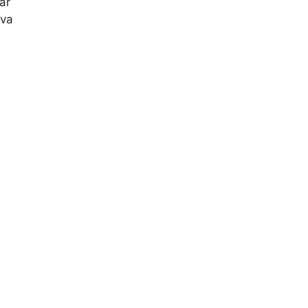
ar
iva