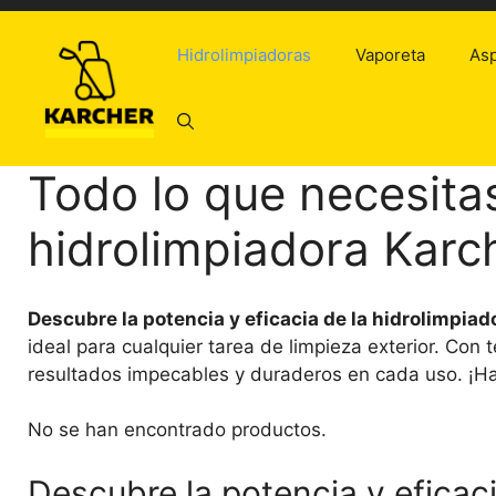
Saltar
al
Hidrolimpiadoras
Vaporeta
Asp
contenido
Todo lo que necesita
hidrolimpiadora Karc
Descubre la potencia y eficacia de la hidrolimpiad
ideal para cualquier tarea de limpieza exterior. Co
resultados impecables y duraderos en cada uso. ¡Haz
No se han encontrado productos.
Descubre la potencia y eficac