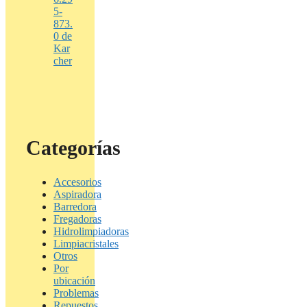
5-
873.
0 de
Kar
cher
Categorías
Accesorios
Aspiradora
Barredora
Fregadoras
Hidrolimpiadoras
Limpiacristales
Otros
Por
ubicación
Problemas
Repuestos