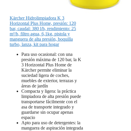
Kärcher Hidrolimpiadora K 3
Horizontal Plus Home, presión: 120
bar, caudal: 380 l/h, rendimiento: 25
m²/h, filtro agua, 6,1kg, pistola y
manguera de alta presión, boquilla
turbo, lanza, kit para hogar
Para uso ocasional: con una
presión máxima de 120 bar, la K
3 Horizontal Plus Home de
Kärcher permite eliminar la
suciedad ligera de coches,
muebles de exterior, terrazas y
áreas de jardín
Compacta y ligera: la práctica
limpiadora de alta presión puede
transportarse fácilmente con el
asa de transporte integrado y
guardarse sin ocupar apenas
espacio
Apto para uso de detergentes: la
manguera de aspiración integrada