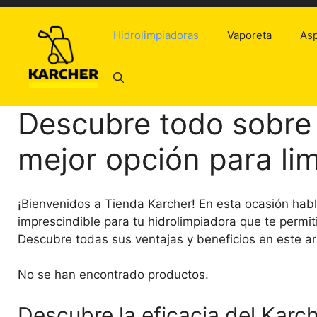
Saltar
al
Hidrolimpiadoras
Vaporeta
Asp
contenido
Descubre todo sobre 
mejor opción para li
¡Bienvenidos a Tienda Karcher! En esta ocasión hab
imprescindible para tu hidrolimpiadora que te permiti
Descubre todas sus ventajas y beneficios en este artí
No se han encontrado productos.
Descubre la eficacia del Karch