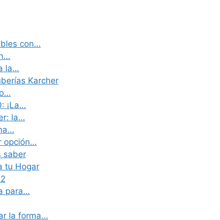
ables con…
un…
a la…
uberías Karcher
io…
0: ¡La…
er: la…
una…
r opción…
s saber
a tu Hogar
K2
a para…
ar la forma…