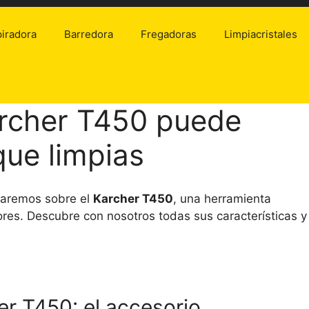
iradora
Barredora
Fregadoras
Limpiacristales
rcher T450 puede
que limpias
laremos sobre el
Karcher T450
, una herramienta
iores. Descubre con nosotros todas sus características y
r T450: el accesorio