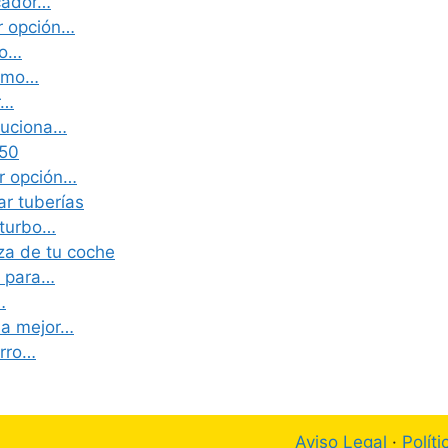
cador…
r opción…
io…
cómo…
r…
luciona…
T50
or opción…
ar tuberías
 turbo…
za de tu coche
a para…
…
la mejor…
orro…
Aviso Legal
·
Polít