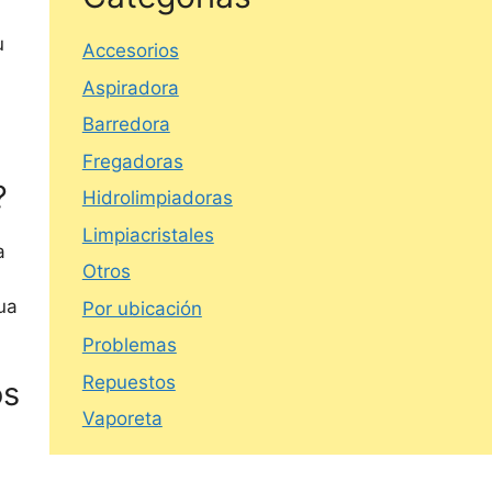
u
Accesorios
Aspiradora
Barredora
Fregadoras
?
Hidrolimpiadoras
Limpiacristales
a
Otros
ua
Por ubicación
Problemas
Repuestos
os
Vaporeta