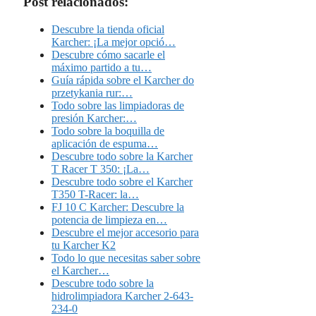
Post relacionados:
Descubre la tienda oficial
Karcher: ¡La mejor opció…
Descubre cómo sacarle el
máximo partido a tu…
Guía rápida sobre el Karcher do
przetykania rur:…
Todo sobre las limpiadoras de
presión Karcher:…
Todo sobre la boquilla de
aplicación de espuma…
Descubre todo sobre la Karcher
T Racer T 350: ¡La…
Descubre todo sobre el Karcher
T350 T-Racer: la…
FJ 10 C Karcher: Descubre la
potencia de limpieza en…
Descubre el mejor accesorio para
tu Karcher K2
Todo lo que necesitas saber sobre
el Karcher…
Descubre todo sobre la
hidrolimpiadora Karcher 2-643-
234-0