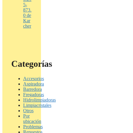
5-
873.
0 de
Kar
cher
Categorías
Accesorios
Aspiradora
Barredora
Fregadoras
Hidrolimpiadoras
Limpiacristales
Otros
Por
ubicación
Problemas
Repuestos