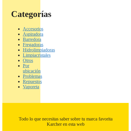
Categorías
Accesorios
Aspiradora
Barredora
Fregadoras
Hidrolimpiadoras
Limpiacristales
Otros
Por
ubicación
Problemas
Repuestos
Vaporeta
Todo lo que necesitas saber sobre tu marca favorita
Karcher en esta web