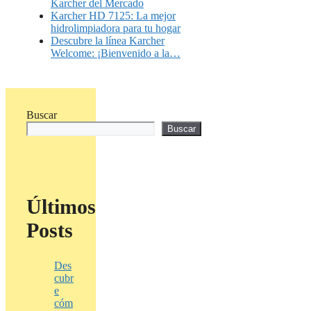
Karcher del Mercado
Karcher HD 7125: La mejor
hidrolimpiadora para tu hogar
Descubre la línea Karcher
Welcome: ¡Bienvenido a la…
Buscar
Buscar
Últimos
Posts
Des
cubr
e
cóm