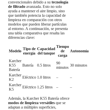
convencionales debido a su
tecnología
de filtrado
avanzada. Esto no solo
ayuda a mantener el aire limpio, sino
que también potencia la capacidad de
limpieza en comparación con otros
modelos que pueden liberar partículas
al entorno. A continuación, se presenta
una tabla comparativa que resalta las
diferencias clave:
Tiempo
Tipo de
Capacidad
Modelo
de
Autonomía
energía
del tanque
carga
Karcher
90
K55
Batería
0.5 litros
30 minutos
minutos
Batería
Karcher
Eléctrico
1.0 litros
–
–
K2
Karcher
Eléctrico
1.25 litros
–
–
K5
Además, la Karcher K55 Batería ofrece
modos de limpieza versátiles
que se
adaptan a múltiples superficies,