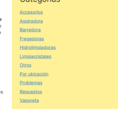
Accesorios
e
Aspiradora
e
Barredora
e
Fregadoras
Hidrolimpiadoras
Limpiacristales
Otros
Por ubicación
Problemas
Repuestos
es
Vaporeta