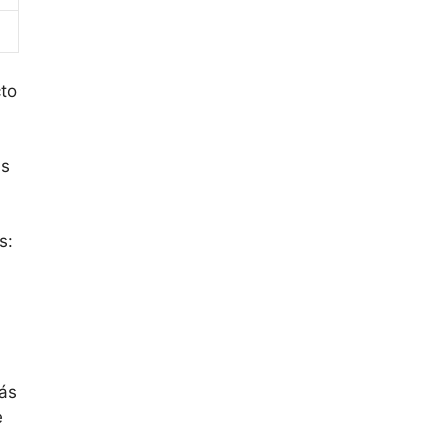
cto
ás
s:
más
e