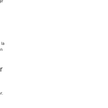
ir
 la
ún
r
r.