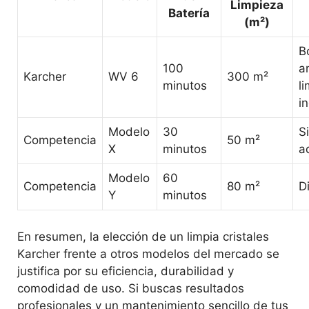
Limpieza
Batería
(m²)
B
100
a
Karcher
WV 6
300 m²
minutos
l
i
Modelo
30
S
Competencia
50 m²
X
minutos
a
Modelo
60
Competencia
80 m²
D
Y
minutos
En resumen, la elección de un limpia cristales
Karcher frente a otros modelos del mercado se
justifica por su eficiencia, durabilidad y
comodidad de uso. Si buscas resultados
profesionales y un mantenimiento sencillo de tus