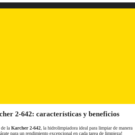
cher 2-642: características y beneficios
 de la
Karcher 2-642
, la hidrolimpiadora ideal para limpiar de manera
árate para un rendimiento excepcional en cada tarea de limpieza!