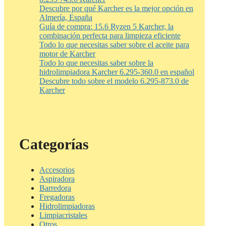
Descubre por qué Karcher es la mejor opción en
Almería, España
Guía de compra: 15.6 Ryzen 5 Karcher, la
combinación perfecta para limpieza eficiente
Todo lo que necesitas saber sobre el aceite para
motor de Karcher
Todo lo que necesitas saber sobre la
hidrolimpiadora Karcher 6.295-360.0 en español
Descubre todo sobre el modelo 6.295-873.0 de
Karcher
Categorías
Accesorios
Aspiradora
Barredora
Fregadoras
Hidrolimpiadoras
Limpiacristales
Otros