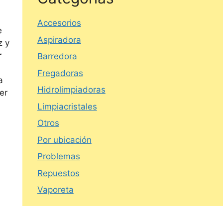
Accesorios
e
Aspiradora
z y
r
Barredora
Fregadoras
a
Hidrolimpiadoras
er
Limpiacristales
Otros
Por ubicación
Problemas
Repuestos
Vaporeta