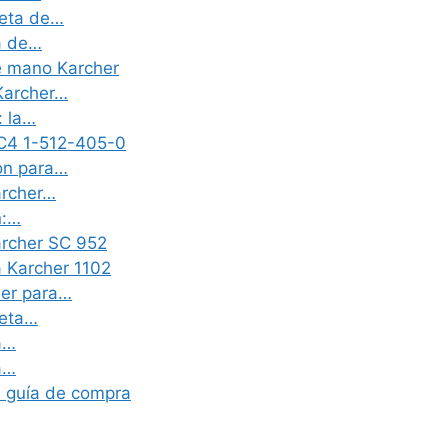
reta de…
a de…
e mano Karcher
 Karcher…
: la…
SC4 1-512-405-0
on para…
archer…
n:…
archer SC 952
a Karcher 1102
her para…
reta…
a…
a…
: guía de compra