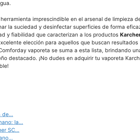
agua.
herramienta imprescindible en el arsenal de limpieza d
nar la suciedad y desinfectar superficies de forma efica
ad y fiabilidad que caracterizan a los productos
Karche
 excelente elección para aquellos que buscan resultados
Comforday vaporeta se suma a esta lista, brindando un
ño destacado. ¡No dudes en adquirir tu vaporeta Karch
ble!
a de…
mano: la…
her SC…
mano…