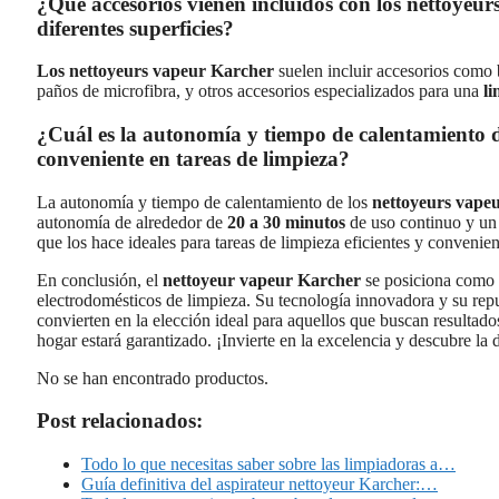
¿Qué accesorios vienen incluidos con los nettoyeu
diferentes superficies?
Los nettoyeurs vapeur Karcher
suelen incluir accesorios como b
paños de microfibra, y otros accesorios especializados para una
li
¿Cuál es la autonomía y tiempo de calentamiento 
conveniente en tareas de limpieza?
La autonomía y tiempo de calentamiento de los
nettoyeurs vape
autonomía de alrededor de
20 a 30 minutos
de uso continuo y un
que los hace ideales para tareas de limpieza eficientes y convenien
En conclusión, el
nettoyeur vapeur Karcher
se posiciona como u
electrodomésticos de limpieza. Su tecnología innovadora y su rep
convierten en la elección ideal para aquellos que buscan resultad
hogar estará garantizado. ¡Invierte en la excelencia y descubre la 
No se han encontrado productos.
Post relacionados:
Todo lo que necesitas saber sobre las limpiadoras a…
Guía definitiva del aspirateur nettoyeur Karcher:…