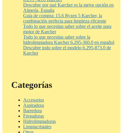
Descubre por qué Karcher es la mejor opción en
Almería, España
Guía de compra: 15.6 Ryzen 5 Karcher, la
combinación perfecta para limpieza eficiente
Todo lo que necesitas saber sobre el aceite para
motor de Karcher
Todo lo que necesitas saber sobre la
hidrolimpiadora Karcher 6.295-360.0 en español
Descubre todo sobre el modelo 6.295-873.0 de
Karcher
Categorías
Accesorios
Aspiradora
Barredora
Fregadoras
Hidrolimpiadoras
Limpiacristales
Otros