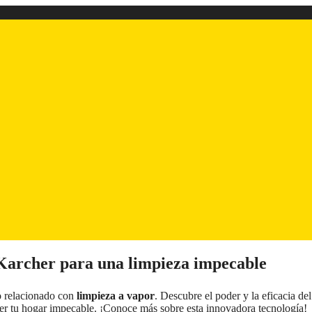
 Karcher para una limpieza impecable
o relacionado con
limpieza a vapor
. Descubre el poder y la eficacia del
ner tu hogar impecable. ¡Conoce más sobre esta innovadora tecnología!