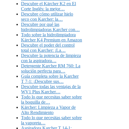
Descubre el Kärcher K2 en El
Corte Inglés: la mejor…
Descubre cómo utilizar hielo
seco con Karcher: la…
Descubre por qué las
hidrolimpiadoras Karcher con…
Todo sobre la hidrolimpiadora
Kärcher K4 Premium en Amazon
Descubre el poder del control
total con Karcher: ¡La…
Descubre la potencia de limpieza
con la aspiradora…
Detergente Karcher RM 760: La
solución perfecta para…
Guía completa sobre la Karcher
T 7-1: ¡Descubre sus…
Descubre todas las ventajas de la
WV1 Plus Karcher…
Todo lo que necesitas saber sobre
la boquilla de…
Kärcher: Limpieza a Vapor de
Alto Rendimiento
Todo lo que necesitas saber sobre
la vaporeta…
Aspiradora Karcher T 14-1: