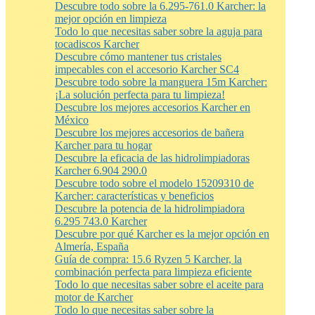
Descubre todo sobre la 6.295-761.0 Karcher: la
mejor opción en limpieza
Todo lo que necesitas saber sobre la aguja para
tocadiscos Karcher
Descubre cómo mantener tus cristales
impecables con el accesorio Karcher SC4
Descubre todo sobre la manguera 15m Karcher:
¡La solución perfecta para tu limpieza!
Descubre los mejores accesorios Karcher en
México
Descubre los mejores accesorios de bañera
Karcher para tu hogar
Descubre la eficacia de las hidrolimpiadoras
Karcher 6.904 290.0
Descubre todo sobre el modelo 15209310 de
Karcher: características y beneficios
Descubre la potencia de la hidrolimpiadora
6.295 743.0 Karcher
Descubre por qué Karcher es la mejor opción en
Almería, España
Guía de compra: 15.6 Ryzen 5 Karcher, la
combinación perfecta para limpieza eficiente
Todo lo que necesitas saber sobre el aceite para
motor de Karcher
Todo lo que necesitas saber sobre la