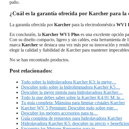
paño.
¿Cuál es la garantía ofrecida por Karcher para l
La garantía ofrecida por
Karcher
para la electrodoméstica
WV1 P
En conclusión, la
Karcher WV1 Plus
es una excelente opción par
Con su diseño compacto, ligero y sin cables, esta herramienta de l
marca
Karcher
se destaca una vez más por su innovación y rendi
elegir la calidad y fiabilidad de Karcher para mantener impecables
No se han encontrado productos.
Post relacionados:
Todo sobre la hidrolavadora Karcher K3: la mejor…
Descubre todo sobre la hidrolimpiadora Karcher K5…
Descubre la mejor pistola para hidrolavadora Karcher…
Todo lo que debes saber sobre la Karcher K4-91 M: la…
Tu guía completa: Máquina para limpiar cristales Karcher
Karcher WV 5 Premium: Descubre todo sobre este…
Descubre los mejores accesorios para tu…
Guía completa de repuestos para hidrolavadora Karcher
Hidrolavadora Karcher K5: descubre su precio y beneficios
Encuentra los Mejores Repuestos para tu…