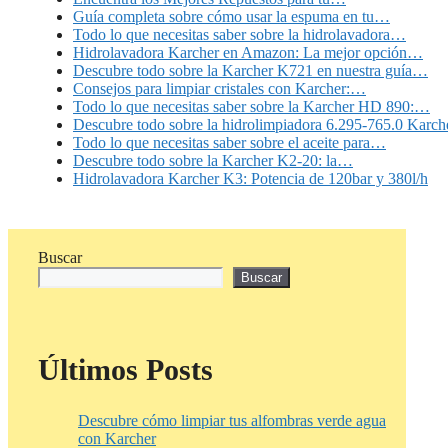
Guía completa sobre cómo usar la espuma en tu…
Todo lo que necesitas saber sobre la hidrolavadora…
Hidrolavadora Karcher en Amazon: La mejor opción…
Descubre todo sobre la Karcher K721 en nuestra guía…
Consejos para limpiar cristales con Karcher:…
Todo lo que necesitas saber sobre la Karcher HD 890:…
Descubre todo sobre la hidrolimpiadora 6.295-765.0 Karch
Todo lo que necesitas saber sobre el aceite para…
Descubre todo sobre la Karcher K2-20: la…
Hidrolavadora Karcher K3: Potencia de 120bar y 380l/h
Buscar
Buscar
Últimos Posts
Descubre cómo limpiar tus alfombras verde agua
con Karcher