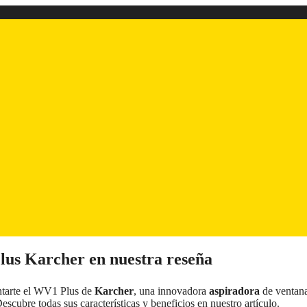
Plus Karcher en nuestra reseña
ntarte el WV1 Plus de
Karcher
, una innovadora
aspiradora
de ventan
Descubre todas sus características y beneficios en nuestro artículo.