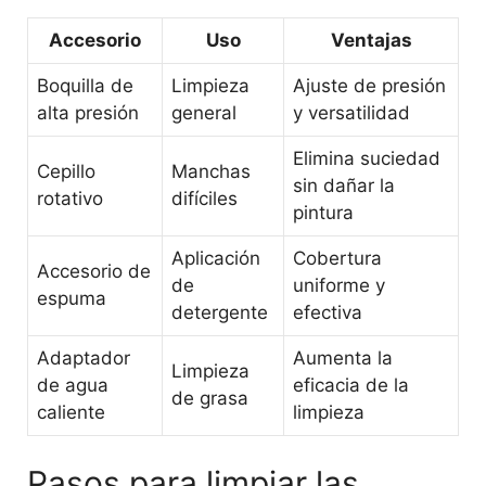
Accesorio
Uso
Ventajas
Boquilla de
Limpieza
Ajuste de presión
alta presión
general
y versatilidad
Elimina suciedad
Cepillo
Manchas
sin dañar la
rotativo
difíciles
pintura
Aplicación
Cobertura
Accesorio de
de
uniforme y
espuma
detergente
efectiva
Adaptador
Aumenta la
Limpieza
de agua
eficacia de la
de grasa
caliente
limpieza
Pasos para limpiar las