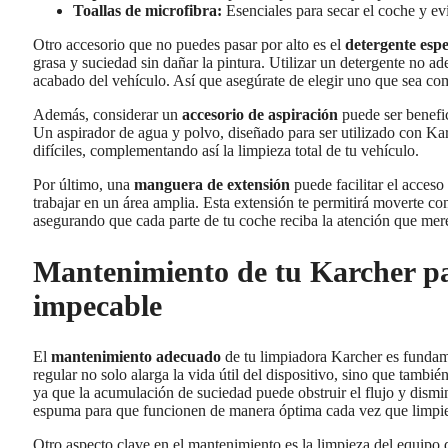
Toallas de microfibra:
Esenciales para secar el coche y ev
Otro accesorio que no puedes pasar por alto es el
detergente espe
grasa y suciedad sin dañar la pintura. Utilizar un detergente no ad
acabado del vehículo. Así que asegúrate de elegir uno que sea co
Además, considerar un
accesorio de aspiración
puede ser benefic
Un aspirador de agua y polvo, diseñado para ser utilizado con Karc
difíciles, complementando así la limpieza total de tu vehículo.
Por último, una
manguera de extensión
puede facilitar el acceso
trabajar en un área amplia. Esta extensión te permitirá moverte co
asegurando que cada parte de tu coche reciba la atención que mer
Mantenimiento de tu Karcher pa
impecable
El
mantenimiento adecuado
de tu limpiadora Karcher es fundam
regular no solo alarga la vida útil del dispositivo, sino que tambi
ya que la acumulación de suciedad puede obstruir el flujo y dismin
espuma para que funcionen de manera óptima cada vez que limpie
Otro aspecto clave en el mantenimiento es la limpieza del equipo