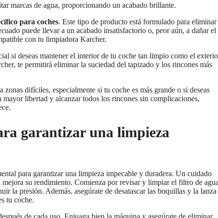
itar marcas de agua, proporcionando un acabado brillante.
cífico para coches
. Este tipo de producto está formulado para eliminar 
ecuado puede llevar a un acabado insatisfactorio o, peor aún, a dañar el
mpatible con tu limpiadora Karcher.
ial si deseas mantener el interior de tu coche tan limpio como el exterio
her, te permitirá eliminar la suciedad del tapizado y los rincones más
 a zonas difíciles, especialmente si tu coche es más grande o si deseas
n mayor libertad y alcanzar todos los rincones sin complicaciones,
ece.
ra garantizar una limpieza
ental para garantizar una limpieza impecable y duradera. Un cuidado
én mejora su rendimiento. Comienza por revisar y limpiar el filtro de agua
uir la presión. Además, asegúrate de desatascar las boquillas y la lanza
s tu coche.
 después de cada uso. Enjuaga bien la máquina y asegúrate de eliminar