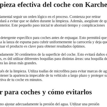
pieza efectiva del coche con Karch
damental seguir un orden lógico en el proceso. Comienza por retirar
yudará a evitar que se dañen durante la limpieza. Además, asegúrate de q
interior. Este pequeño paso inicial te ahorrará tiempo y complicaciones
detergente específico para coches antes de enjuagar. Esto permitirá que
za la lanza de espuma para cubrir uniformemente la carrocería y deja qu
uar el producto es clave para obtener resultados óptimos.
adamente 30 centímetros de la superficie del coche. Esto evitará daños 
es útil utilizar diferentes boquillas para distintas áreas: una boquilla d
ra las áreas más grandes.
és de la limpieza. Utiliza toallas de microfibra para evitar marcas de a
ntener la apariencia impecable de tu vehículo a largo plazo y proteger s
ctiva de tu coche en minutos.
 para coches y cómo evitarlos
no ajustar adecuadamente la presión del agua. Utilizar una presión