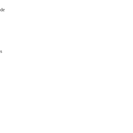
 de
os