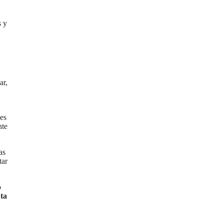
s y
ar,
des
nte
as
tar
o
uta