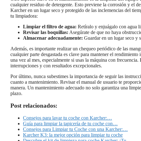
cualquier residuo de detergente. Esto previene la corrosión y el d
Karcher en un lugar seco y protegido de las inclemencias del tiemp
tu limpiadora:
Limpiar el filtro de agua:
Retíralo y enjuágalo con agua l
Revisar las boquillas:
Asegúrate de que no haya obstrucci
Almacenar adecuadamente:
Guardar en un lugar seco y 
Además, es importante realizar un chequeo periódico de las mangu
cualquier parte desgastada es clave para mantener el rendimiento 
una vez al mes, especialmente si usas la máquina con frecuencia. Es
interrupciones y con resultados excepcionales.
Por último, nunca subestimes la importancia de seguir las instrucc
cuanto a mantenimiento. Revisar el manual de usuario te proporci
manera. Un mantenimiento adecuado no solo garantiza una limpieza
plazo.
Post relacionados:
Consejos para lavar tu coche con Karcher:…
Guía para limpiar la tapicería de tu coche con…
Consejos para Limpiar tu Coche con una Karcher:…
Karcher K3: la mejor opción para limpiar tu coche
Descubre el kit de limpieza para coche Karcher: ¡Tu…