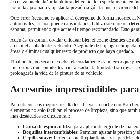
excesiva puede dañar la pintura del vehículo, especialmente en áre
boquilla apropiada y ajustar la presión según las instrucciones del
Otro error frecuente es aplicar el detergente de forma incorrecta
automóviles, lo cual puede causar daños. Utiliza siempre un
dete
espuma, permitiendo que actúe el tiempo recomendado. Esto garant
Además, es común olvidar enjuagar bien el coche después de aplic
afectar el acabado del vehículo. Asegúrate de enjuagar completame
áreas y eliminar cualquier resto de producto que haya quedado.
Finalmente, no secar el coche adecuadamente es un error que puede 
microfibra, que son ideales para absorber la humedad sin rayar la
prolongarás la vida de la pintura de tu vehículo.
Accesorios imprescindibles para 
Para obtener los mejores resultados al lavar tu coche con Karche
elementos no solo facilitan el proceso de limpieza, sino que tamb
más destacados se encuentran:
Lanza de espuma:
Ideal para aplicar detergente de maner
Boquillas intercambiables:
Permiten ajustar la presión y el
Cepillo suave:
Perfecto para limpiar llantas y superficies d