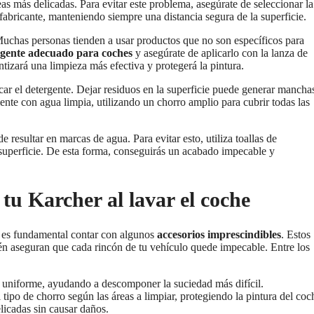
as más delicadas. Para evitar este problema, asegúrate de seleccionar la
 fabricante, manteniendo siempre una distancia segura de la superficie.
. Muchas personas tienden a usar productos que no son específicos para
rgente adecuado para coches
y asegúrate de aplicarlo con la lanza de
izará una limpieza más efectiva y protegerá la pintura.
ar el detergente. Dejar residuos en la superficie puede generar mancha
nte con agua limpia, utilizando un chorro amplio para cubrir todas las
resultar en marcas de agua. Para evitar esto, utiliza toallas de
 superficie. De esta forma, conseguirás un acabado impecable y
tu Karcher al lavar el coche
r, es fundamental contar con algunos
accesorios imprescindibles
. Estos
ién aseguran que cada rincón de tu vehículo quede impecable. Entre los
a uniforme, ayudando a descomponer la suciedad más difícil.
 tipo de chorro según las áreas a limpiar, protegiendo la pintura del coc
elicadas sin causar daños.