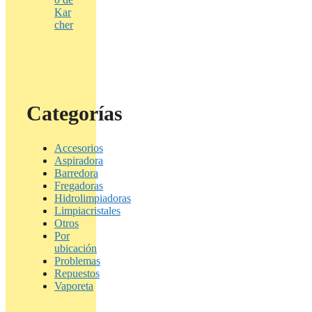
Kar
cher
Categorías
Accesorios
Aspiradora
Barredora
Fregadoras
Hidrolimpiadoras
Limpiacristales
Otros
Por
ubicación
Problemas
Repuestos
Vaporeta