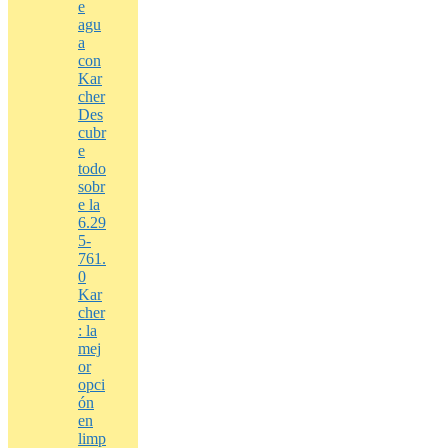
e
agu
a
con
Kar
cher
Des
cubr
e
todo
sobr
e la
6.29
5-
761.
0
Kar
cher
: la
mej
or
opci
ón
en
limp