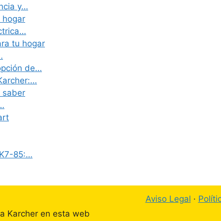
ncia y…
u hogar
ctrica…
ra tu hogar
…
opción de…
Karcher:…
 saber
a…
art
 K7-85:…
Aviso Legal
·
Polít
ta Karcher en esta web