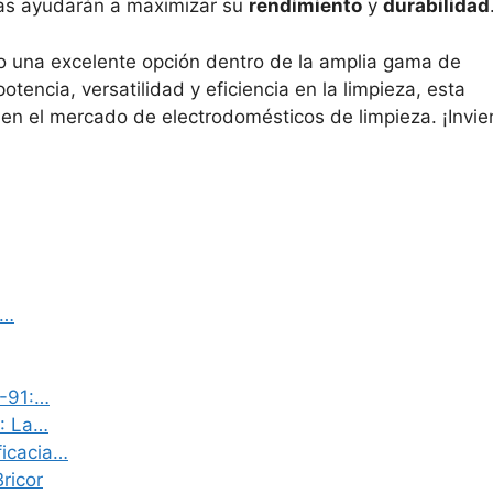
cas ayudarán a maximizar su
rendimiento
y
durabilidad
 una excelente opción dentro de la amplia gama de
potencia, versatilidad y eficiencia en la limpieza, esta
 en el mercado de electrodomésticos de limpieza. ¡Invie
:…
6-91:…
3: La…
ficacia…
ricor