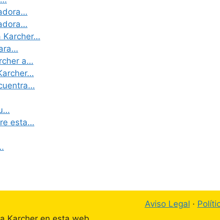
vadora…
vadora…
a Karcher…
para…
archer a…
 Karcher…
ncuentra…
tu…
bre esta…
…
Aviso Legal
·
Polít
ta Karcher en esta web