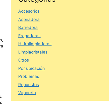
Accesorios
Aspiradora
Barredora
Fregadoras
s,
Hidrolimpiadoras
ra
Limpiacristales
Otros
Por ubicación
Problemas
Repuestos
Vaporeta
o.
os