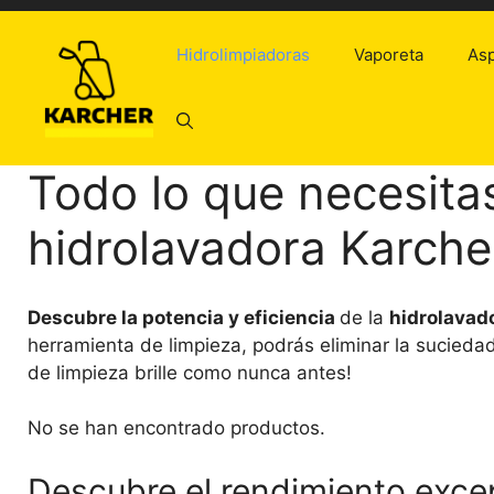
Saltar
al
Hidrolimpiadoras
Vaporeta
Asp
contenido
Todo lo que necesita
hidrolavadora Karch
Descubre la potencia y eficiencia
de la
hidrolavad
herramienta de limpieza, podrás eliminar la suciedad
de limpieza brille como nunca antes!
No se han encontrado productos.
Descubre el rendimiento excep