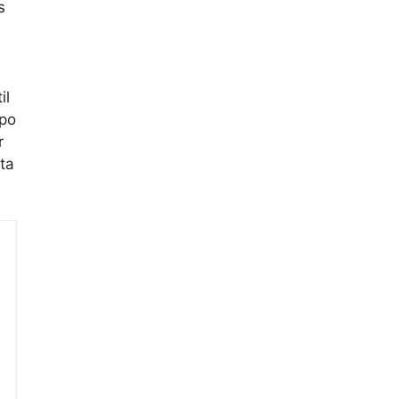
s
il
ipo
r
ta