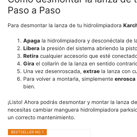
Paso a Paso
Para desmontar la lanza de tu hidrolimpiadora
Karc
Apaga
la hidrolimpiadora y desconéctala de la
Libera
la presión del sistema abriendo la pisto
Retira
cualquier accesorio que esté conectado 
Gira
el collarín de la lanza en sentido contrari
Una vez desenroscada,
extrae
la lanza con c
Para volver a montarla, simplemente
enrosca
bien.
¡Listo! Ahora podrás desmontar y montar la lanza de
necesitas cambiar manguera hidrolimpiadora parkside
un correcto mantenimiento.
BESTSELLER NO. 1