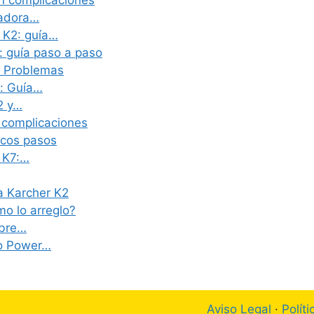
n complicaciones
iadora…
 K2: guía…
 guía paso a paso
n Problemas
e: Guía…
2 y…
 complicaciones
ocos pasos
r K7:…
a Karcher K2
mo lo arreglo?
ubre…
io Power…
Aviso Legal
·
Polít