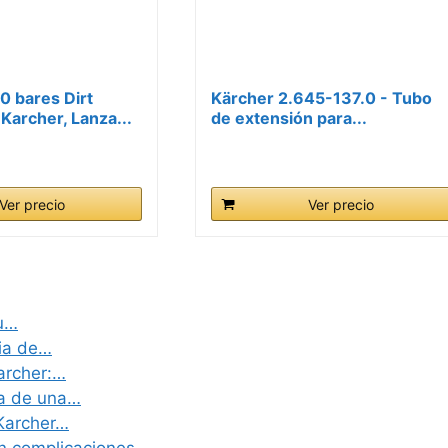
 bares Dirt
Kärcher 2.645-137.0 - Tubo
 Karcher, Lanza...
de extensión para...
Ver precio
Ver precio
tu…
ria de…
archer:…
ra de una…
 Karcher…