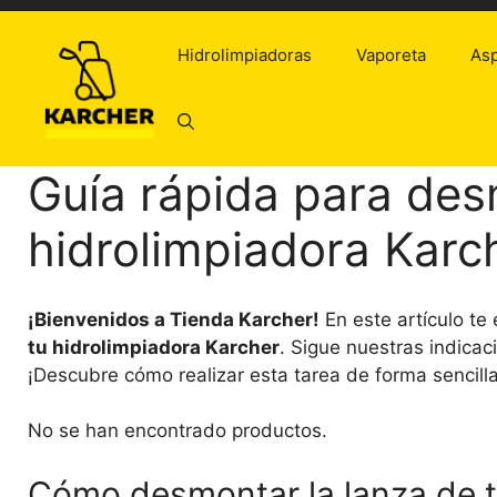
Saltar
al
Hidrolimpiadoras
Vaporeta
Asp
contenido
Guía rápida para des
hidrolimpiadora Karc
¡Bienvenidos a Tienda Karcher!
En este artículo t
tu hidrolimpiadora Karcher
. Sigue nuestras indica
¡Descubre cómo realizar esta tarea de forma sencilla
No se han encontrado productos.
Cómo desmontar la lanza de t