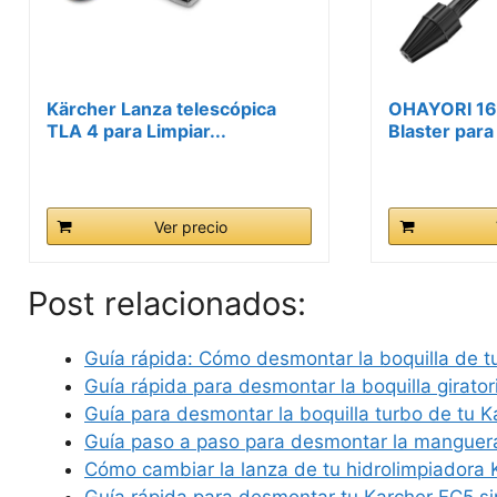
Kärcher Lanza telescópica
OHAYORI 160
TLA 4 para Limpiar...
Blaster para
Ver precio
Post relacionados:
Guía rápida: Cómo desmontar la boquilla de 
Guía rápida para desmontar la boquilla girato
Guía para desmontar la boquilla turbo de tu K
Guía paso a paso para desmontar la mangue
Cómo cambiar la lanza de tu hidrolimpiadora