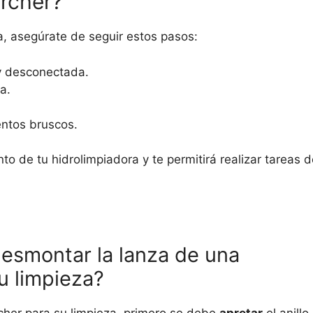
archer?
a, asegúrate de seguir estos pasos:
 y desconectada.
a.
.
entos bruscos.
to de tu hidrolimpiadora y te permitirá realizar tareas 
desmontar la lanza de una
u limpieza?
cher para su limpieza, primero se debe
apretar
el anillo