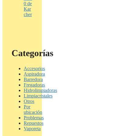
0 de
Kar
cher
Categorías
Accesorios
Aspiradora
Barredora
Fregadoras
Hidrolimpiadoras
Limpiacristales
Otros
Por
ubicación
Problemas
Repuestos
Vaporeta