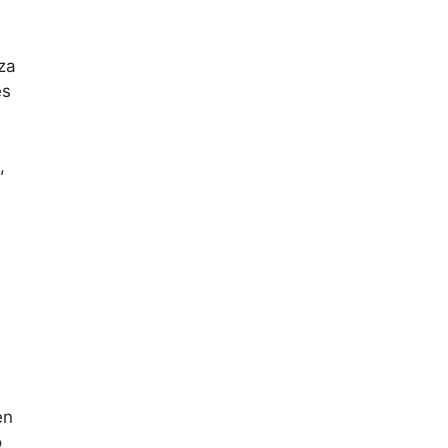
za
es
,
én
o