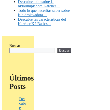
Descubre todo sobre la
hidrolimpiadora Karcher…
Todo lo que necesitas saber sobre
la hidrolavadora…
Descubre las características del
Karcher K2 Basic:…
Buscar
Buscar
Últimos
Posts
Des
cubr
e