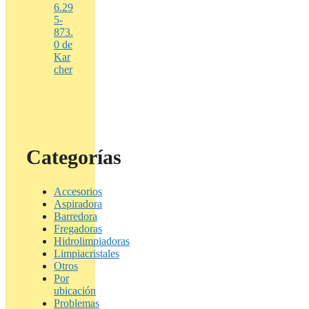
6.29
5-
873.
0 de
Kar
cher
Categorías
Accesorios
Aspiradora
Barredora
Fregadoras
Hidrolimpiadoras
Limpiacristales
Otros
Por
ubicación
Problemas