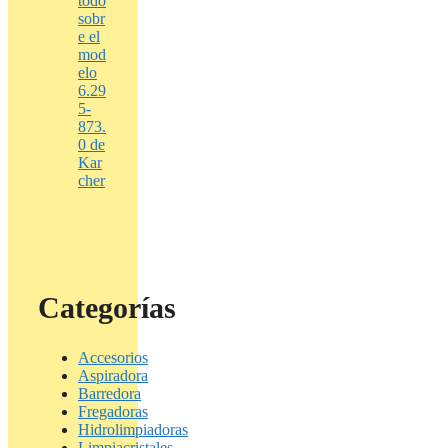
todo
sobr
e el
mod
elo
6.29
5-
873.
0 de
Kar
cher
Categorías
Accesorios
Aspiradora
Barredora
Fregadoras
Hidrolimpiadoras
Limpiacristales