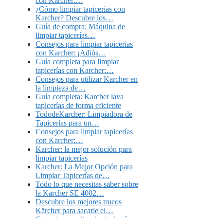
con Karcher:…
¿Cómo limpiar tapicerías con
Karcher? Descubre los…
Guía de compra: Máquina de
limpiar tapicerías…
Consejos para limpiar tapicerías
con Karcher: ¡Adiós…
Guía completa para limpiar
tapicerías con Karcher:…
Consejos para utilizar Karcher en
la limpieza de…
Guía completa: Karcher lava
tapicerías de forma eficiente
TododeKarcher: Limpiadora de
Tapicerías para un…
Consejos para limpiar tapicerías
con Karcher:…
Karcher: la mejor solución para
limpiar tapicerías
Karcher: La Mejor Opción para
Limpiar Tapicerías de…
Todo lo que necesitas saber sobre
la Karcher SE 4002…
Descubre los mejores trucos
Kärcher para sacarle el…