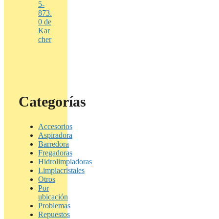
5-
873.
0 de
Kar
cher
Categorías
Accesorios
Aspiradora
Barredora
Fregadoras
Hidrolimpiadoras
Limpiacristales
Otros
Por
ubicación
Problemas
Repuestos