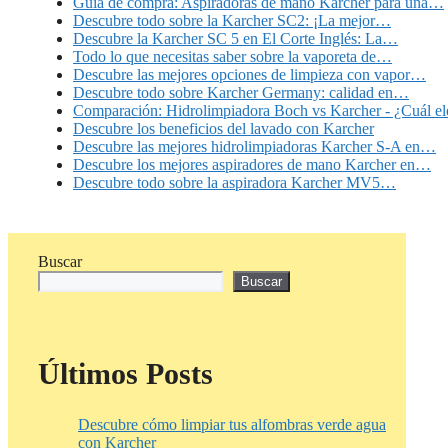
Guía de compra: Aspiradoras de mano Karcher para una…
Descubre todo sobre la Karcher SC2: ¡La mejor…
Descubre la Karcher SC 5 en El Corte Inglés: La…
Todo lo que necesitas saber sobre la vaporeta de…
Descubre las mejores opciones de limpieza con vapor…
Descubre todo sobre Karcher Germany: calidad en…
Comparación: Hidrolimpiadora Boch vs Karcher - ¿Cuál el
Descubre los beneficios del lavado con Karcher
Descubre las mejores hidrolimpiadoras Karcher S-A en…
Descubre los mejores aspiradores de mano Karcher en…
Descubre todo sobre la aspiradora Karcher MV5…
Buscar
Buscar
Últimos Posts
Descubre cómo limpiar tus alfombras verde agua
con Karcher