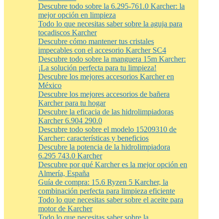
Descubre todo sobre la 6.295-761.0 Karcher: la
mejor opción en limpieza
Todo lo que necesitas saber sobre la aguja para
tocadiscos Karcher
Descubre cómo mantener tus cristales
impecables con el accesorio Karcher SC4
Descubre todo sobre la manguera 15m Karcher:
¡La solución perfecta para tu limpieza!
Descubre los mejores accesorios Karcher en
México
Descubre los mejores accesorios de bañera
Karcher para tu hogar
Descubre la eficacia de las hidrolimpiadoras
Karcher 6.904 290.0
Descubre todo sobre el modelo 15209310 de
Karcher: características y beneficios
Descubre la potencia de la hidrolimpiadora
6.295 743.0 Karcher
Descubre por qué Karcher es la mejor opción en
Almería, España
Guía de compra: 15.6 Ryzen 5 Karcher, la
combinación perfecta para limpieza eficiente
Todo lo que necesitas saber sobre el aceite para
motor de Karcher
Todo lo que necesitas saber sobre la