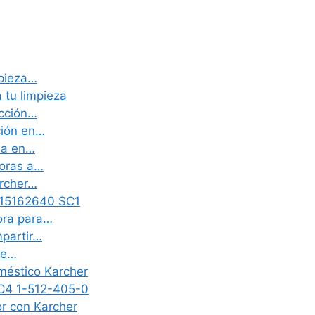
mpieza…
 tu limpieza
ección…
ción en…
cia en…
doras a…
archer…
r 15162640 SC1
ora para…
mpartir…
de…
méstico Karcher
SC4 1-512-405-0
or con Karcher