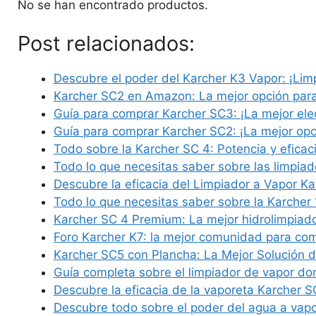
No se han encontrado productos.
Post relacionados:
Descubre el poder del Karcher K3 Vapor: ¡Li
Karcher SC2 en Amazon: La mejor opción para
Guía para comprar Karcher SC3: ¡La mejor el
Guía para comprar Karcher SC2: ¡La mejor op
Todo sobre la Karcher SC 4: Potencia y efica
Todo lo que necesitas saber sobre las limpia
Descubre la eficacia del Limpiador a Vapor K
Todo lo que necesitas saber sobre la Karche
Karcher SC 4 Premium: La mejor hidrolimpiad
Foro Karcher K7: la mejor comunidad para co
Karcher SC5 con Plancha: La Mejor Solución 
Guía completa sobre el limpiador de vapor do
Descubre la eficacia de la vaporeta Karcher 
Descubre todo sobre el poder del agua a vap