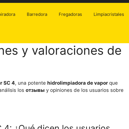
iradora
Barredora
Fregadoras
Limpiacristales
nes y valoraciones de
r SC 4
, una potente
hidrolimpiadora de vapor
que
análisis los
отзывы
y opiniones de los usuarios sobre
 4: ¿Qué dicen los usuarios