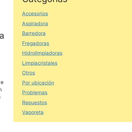
Accesorios
Aspiradora
a
Barredora
Fregadoras
Hidrolimpiadoras
Limpiacristales
Otros
e
Por ubicación
n
Problemas
u
Repuestos
Vaporeta