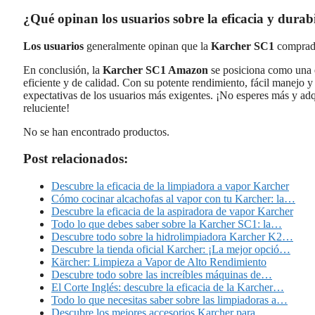
¿Qué opinan los usuarios sobre la eficacia y du
Los usuarios
generalmente opinan que la
Karcher SC1
comprad
En conclusión, la
Karcher SC1 Amazon
se posiciona como una e
eficiente y de calidad. Con su potente rendimiento, fácil manejo y 
expectativas de los usuarios más exigentes. ¡No esperes más y a
reluciente!
No se han encontrado productos.
Post relacionados:
Descubre la eficacia de la limpiadora a vapor Karcher
Cómo cocinar alcachofas al vapor con tu Karcher: la…
Descubre la eficacia de la aspiradora de vapor Karcher
Todo lo que debes saber sobre la Karcher SC1: la…
Descubre todo sobre la hidrolimpiadora Karcher K2…
Descubre la tienda oficial Karcher: ¡La mejor opció…
Kärcher: Limpieza a Vapor de Alto Rendimiento
Descubre todo sobre las increíbles máquinas de…
El Corte Inglés: descubre la eficacia de la Karcher…
Todo lo que necesitas saber sobre las limpiadoras a…
Descubre los mejores accesorios Karcher para…