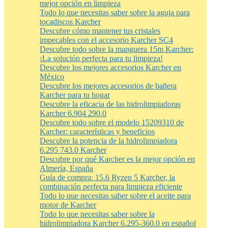
mejor opción en limpieza
Todo lo que necesitas saber sobre la aguja para
tocadiscos Karcher
Descubre cómo mantener tus cristales
impecables con el accesorio Karcher SC4
Descubre todo sobre la manguera 15m Karcher:
¡La solución perfecta para tu limpieza!
Descubre los mejores accesorios Karcher en
México
Descubre los mejores accesorios de bañera
Karcher para tu hogar
Descubre la eficacia de las hidrolimpiadoras
Karcher 6.904 290.0
Descubre todo sobre el modelo 15209310 de
Karcher: características y beneficios
Descubre la potencia de la hidrolimpiadora
6.295 743.0 Karcher
Descubre por qué Karcher es la mejor opción en
Almería, España
Guía de compra: 15.6 Ryzen 5 Karcher, la
combinación perfecta para limpieza eficiente
Todo lo que necesitas saber sobre el aceite para
motor de Karcher
Todo lo que necesitas saber sobre la
hidrolimpiadora Karcher 6.295-360.0 en español