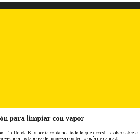
ón para limpiar con vapor
on
. En Tienda Karcher te contamos todo lo que necesitas saber sobre es
rovecho a tus labores de limpieza con tecnología de calidad!