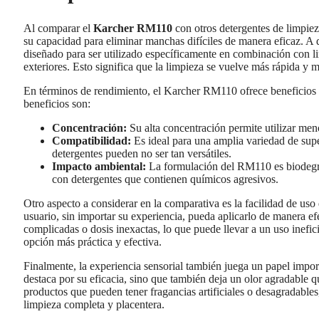
Al comparar el
Karcher RM110
con otros detergentes de limpiez
su capacidad para eliminar manchas difíciles de manera eficaz. A
diseñado para ser utilizado específicamente en combinación con l
exteriores. Esto significa que la limpieza se vuelve más rápida y 
En términos de rendimiento, el Karcher RM110 ofrece beneficios s
beneficios son:
Concentración:
Su alta concentración permite utilizar meno
Compatibilidad:
Es ideal para una amplia variedad de supe
detergentes pueden no ser tan versátiles.
Impacto ambiental:
La formulación del RM110 es biodegra
con detergentes que contienen químicos agresivos.
Otro aspecto a considerar en la comparativa es la facilidad de u
usuario, sin importar su experiencia, pueda aplicarlo de manera e
complicadas o dosis inexactas, lo que puede llevar a un uso inef
opción más práctica y efectiva.
Finalmente, la experiencia sensorial también juega un papel impo
destaca por su eficacia, sino que también deja un olor agradable q
productos que pueden tener fragancias artificiales o desagradabl
limpieza completa y placentera.