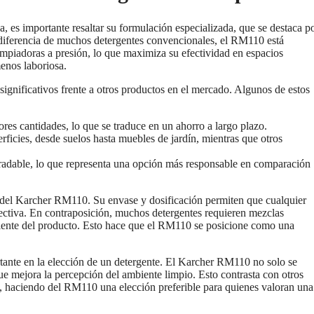
a, es importante resaltar su formulación especializada, que se destaca p
 diferencia de muchos detergentes convencionales, el RM110 está
impiadoras a presión, lo que maximiza su efectividad en espacios
menos laboriosa.
ignificativos frente a otros productos en el mercado. Algunos de estos
res cantidades, lo que se traduce en un ahorro a largo plazo.
rficies, desde suelos hasta muebles de jardín, mientras que otros
dable, lo que representa una opción más responsable en comparación
so del Karcher RM110. Su envase y dosificación permiten que cualquier
fectiva. En contraposición, muchos detergentes requieren mezclas
iciente del producto. Esto hace que el RM110 se posicione como una
rtante en la elección de un detergente. El Karcher RM110 no solo se
ue mejora la percepción del ambiente limpio. Esto contrasta con otros
es, haciendo del RM110 una elección preferible para quienes valoran una