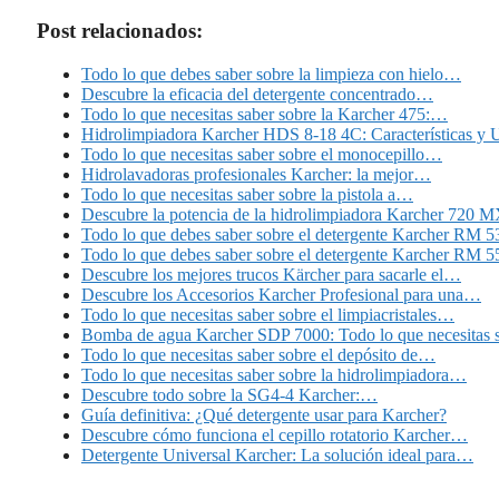
Post relacionados:
Todo lo que debes saber sobre la limpieza con hielo…
Descubre la eficacia del detergente concentrado…
Todo lo que necesitas saber sobre la Karcher 475:…
Hidrolimpiadora Karcher HDS 8-18 4C: Características y 
Todo lo que necesitas saber sobre el monocepillo…
Hidrolavadoras profesionales Karcher: la mejor…
Todo lo que necesitas saber sobre la pistola a…
Descubre la potencia de la hidrolimpiadora Karcher 720 
Todo lo que debes saber sobre el detergente Karcher RM 5
Todo lo que debes saber sobre el detergente Karcher RM 5
Descubre los mejores trucos Kärcher para sacarle el…
Descubre los Accesorios Karcher Profesional para una…
Todo lo que necesitas saber sobre el limpiacristales…
Bomba de agua Karcher SDP 7000: Todo lo que necesitas 
Todo lo que necesitas saber sobre el depósito de…
Todo lo que necesitas saber sobre la hidrolimpiadora…
Descubre todo sobre la SG4-4 Karcher:…
Guía definitiva: ¿Qué detergente usar para Karcher?
Descubre cómo funciona el cepillo rotatorio Karcher…
Detergente Universal Karcher: La solución ideal para…