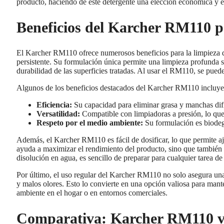
producto, haciendo de este detergente una elección económica y ef
Beneficios del Karcher RM110 pa
El Karcher RM110 ofrece numerosos beneficios para la limpieza de 
persistente. Su formulación única permite una limpieza profunda si
durabilidad de las superficies tratadas. Al usar el RM110, se puede 
Algunos de los beneficios destacados del Karcher RM110 incluye
Eficiencia:
Su capacidad para eliminar grasa y manchas difíc
Versatilidad:
Compatible con limpiadoras a presión, lo que o
Respeto por el medio ambiente:
Su formulación es biodeg
Además, el Karcher RM110 es fácil de dosificar, lo que permite aju
ayuda a maximizar el rendimiento del producto, sino que también
disolución en agua, es sencillo de preparar para cualquier tarea de
Por último, el uso regular del Karcher RM110 no solo asegura una
y malos olores. Esto lo convierte en una opción valiosa para mante
ambiente en el hogar o en entornos comerciales.
Comparativa: Karcher RM110 vs.