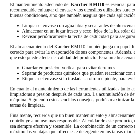
El mantenimiento adecuado del
Karcher RM110
es esencial para
recomendable enjuagar el envase y los utensilios utilizados para e
buenas condiciones, sino que también asegura que cada aplicación 
Limpiar el envase con agua tibia y secar antes de almacenar
Almacenar en un lugar fresco y seco, lejos de la luz solar di
Revisar periódicamente la fecha de caducidad para asegurar
El almacenamiento del Karcher RM110 también juega un papel fun
cerrado para evitar la evaporación de sus componentes. Además, a
que esto puede afectar la calidad del producto. Para un almacenam
Guardar en posición vertical para evitar derrames.
Separar de productos químicos que puedan reaccionar con e
Etiquetar el envase si lo trasladas a otro recipiente, para evi
En cuanto al mantenimiento de las herramientas utilizadas junto co
limpiadoras a presión después de cada uso. La acumulación de det
máquina. Siguiendo estos sencillos consejos, podrás maximizar la
tareas de limpieza.
Finalmente, recuerda que un buen mantenimiento y almacenamient
contribuye a un uso más responsable. Al cuidar de este producto, 
sea siempre efectiva y sostenible. La combinación de un correct
máximo las ventajas que ofrece este detergente en tus tareas diaria