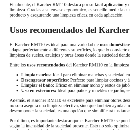
Finalmente, el Karcher RM110 destaca por su
fácil aplicación
y d
limpieza. Gracias a su envase ergonómico, es sencillo medir la ca
producto y asegurando una limpieza eficaz en cada aplicación.
Usos recomendados del Karcher
El Karcher RM110 es ideal para una variedad de
usos doméstico
adapta perfectamente a diferentes superficies, lo que lo convierte 
limpieza de suelos, azulejos y otras áreas donde la suciedad tiend
Entre los
usos recomendados
del Karcher RM110 en la limpieza 
Limpiar suelos:
Ideal para eliminar manchas y suciedad e
Desengrasar superficies:
Perfecto para limpiar cocinas y 
Limpiar el baño:
Eficaz en eliminar moho y restos de jabó
Uso en exteriores:
Ideal para patios y muebles de jardín, 
Además, el Karcher RM110 es excelente para eliminar olores desag
no solo asegura una limpieza efectiva, sino que también ayuda a 
descomponer la suciedad, es una opción que simplificará tus tareas
Por último, es importante destacar que el Karcher RM110 se puede 
según la intensidad de la suciedad presente. Esto no solo optimiza