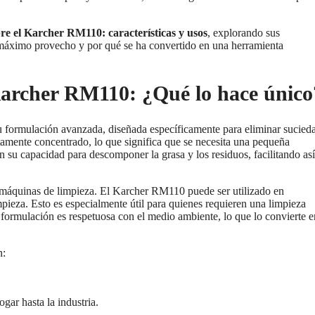
bre el Karcher RM110: características y usos
, explorando sus
l máximo provecho y por qué se ha convertido en una herramienta
 Karcher RM110: ¿Qué lo hace único
u formulación avanzada, diseñada específicamente para eliminar sucied
altamente concentrado, lo que significa que se necesita una pequeña
n su capacidad para descomponer la grasa y los residuos, facilitando así
s máquinas de limpieza. El Karcher RM110 puede ser utilizado en
mpieza. Esto es especialmente útil para quienes requieren una limpieza
 formulación es respetuosa con el medio ambiente, lo que lo convierte e
n:
ogar hasta la industria.