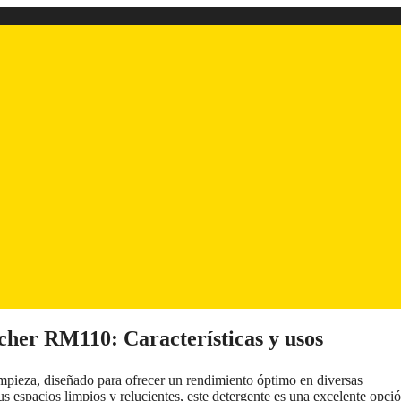
rcher RM110: Características y usos
mpieza, diseñado para ofrecer un rendimiento óptimo en diversas
us espacios limpios y relucientes, este detergente es una excelente opci