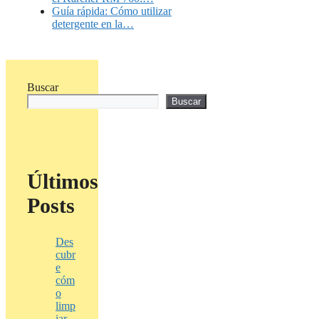
Guía rápida: Cómo utilizar
detergente en la…
Buscar
Buscar
Últimos
Posts
Des
cubr
e
cóm
o
limp
iar