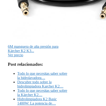
6M manguera de alta presión para
Kärcher K2 K3...
Ver precio
Post relacionados:
Todo lo que necesitas saber sobre
la hidrolavadora…
Descubre todo sobre la
hidrolimpiadora Karcher K2…
Todo lo que necesitas saber sobre
la Kärcher K2…
Hidrolimpiadora K2 Basic
1400W: La potencia de…