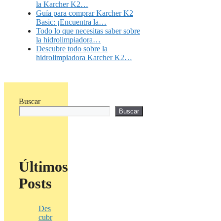
la Karcher K2…
Guía para comprar Karcher K2
Basic: ¡Encuentra la…
Todo lo que necesitas saber sobre
la hidrolimpiadora…
Descubre todo sobre la
hidrolimpiadora Karcher K2…
Buscar
Buscar
Últimos
Posts
Des
cubr