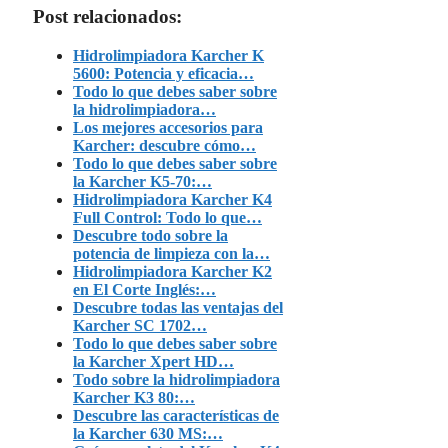
Post relacionados:
Hidrolimpiadora Karcher K
5600: Potencia y eficacia…
Todo lo que debes saber sobre
la hidrolimpiadora…
Los mejores accesorios para
Karcher: descubre cómo…
Todo lo que debes saber sobre
la Karcher K5-70:…
Hidrolimpiadora Karcher K4
Full Control: Todo lo que…
Descubre todo sobre la
potencia de limpieza con la…
Hidrolimpiadora Karcher K2
en El Corte Inglés:…
Descubre todas las ventajas del
Karcher SC 1702…
Todo lo que debes saber sobre
la Karcher Xpert HD…
Todo sobre la hidrolimpiadora
Karcher K3 80:…
Descubre las características de
la Karcher 630 MS:…