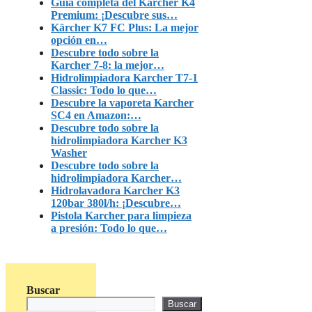
Guía completa del Karcher K4
Premium: ¡Descubre sus…
Kärcher K7 FC Plus: La mejor
opción en…
Descubre todo sobre la
Karcher 7-8: la mejor…
Hidrolimpiadora Karcher T7-1
Classic: Todo lo que…
Descubre la vaporeta Karcher
SC4 en Amazon:…
Descubre todo sobre la
hidrolimpiadora Karcher K3
Washer
Descubre todo sobre la
hidrolimpiadora Karcher…
Hidrolavadora Karcher K3
120bar 380l/h: ¡Descubre…
Pistola Karcher para limpieza
a presión: Todo lo que…
Buscar
Buscar