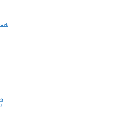
a web
eb
a