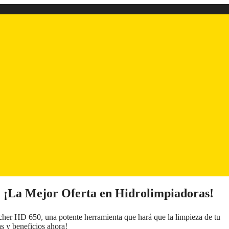
: ¡La Mejor Oferta en Hidrolimpiadoras!
cher HD 650, una potente herramienta que hará que la limpieza de tu
as y beneficios ahora!