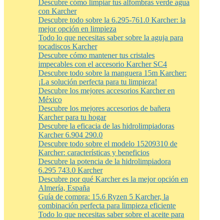
Descubre cómo limpiar tus alfombras verde agua
con Karcher
Descubre todo sobre la 6.295-761.0 Karcher: la
mejor opción en limpieza
Todo lo que necesitas saber sobre la aguja para
tocadiscos Karcher
Descubre cómo mantener tus cristales
impecables con el accesorio Karcher SC4
Descubre todo sobre la manguera 15m Karcher:
¡La solución perfecta para tu limpieza!
Descubre los mejores accesorios Karcher en
México
Descubre los mejores accesorios de bañera
Karcher para tu hogar
Descubre la eficacia de las hidrolimpiadoras
Karcher 6.904 290.0
Descubre todo sobre el modelo 15209310 de
Karcher: características y beneficios
Descubre la potencia de la hidrolimpiadora
6.295 743.0 Karcher
Descubre por qué Karcher es la mejor opción en
Almería, España
Guía de compra: 15.6 Ryzen 5 Karcher, la
combinación perfecta para limpieza eficiente
Todo lo que necesitas saber sobre el aceite para