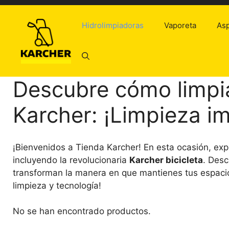
Saltar
al
Hidrolimpiadoras
Vaporeta
Asp
contenido
Descubre cómo limpia
Karcher: ¡Limpieza i
¡Bienvenidos a Tienda Karcher! En esta ocasión, exp
incluyendo la revolucionaria
Karcher bicicleta
. Des
transforman la manera en que mantienes tus espac
limpieza y tecnología!
No se han encontrado productos.