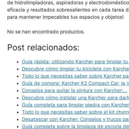
de hidrolimpiadoras, aspiradoras y electrodoméstic
eficacia y resultados sobresalientes en cada tarea d
para mantener impecables tus espacios y objetos!
No se han encontrado productos.
Post relacionados:
Guía rápida: utilizando Karcher para limpiar tu 
Descubre cómo limpiar tu bicicleta con Karch
Todo lo que necesitas saber sobre Karcher par
Guía de compra: Karcher K2 Compact Car, la 
Consejos para quitar la pintura con Karcher:…
Descubre cómo instalar una Karcher para dar
Guía completa para limpiar piedra con Karche
Todo lo que necesitas saber sobre el kit chor
Desatascar con Karcher: Consejos y trucos p
Guía completa sobre la limpieza de escoria d