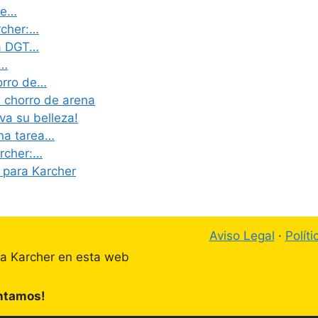
de…
rcher:…
la DGT…
:…
orro de…
 chorro de arena
va su belleza!
na tarea…
archer:…
 para Karcher
Aviso Legal
·
Polít
ta Karcher en esta web
ontamos!