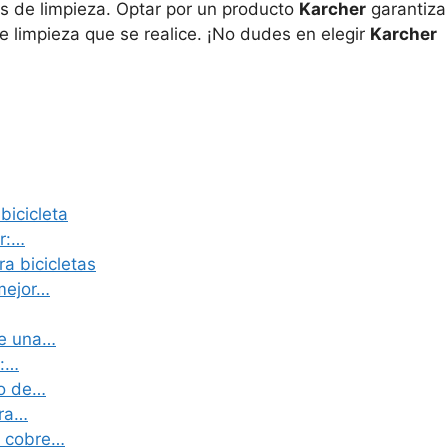
os de limpieza. Optar por un producto
Karcher
garantiza
e limpieza que se realice. ¡No dudes en elegir
Karcher
bicicleta
er:…
a bicicletas
mejor…
le una…
r:…
ro de…
ara…
e cobre…