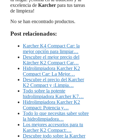
excelencia de
Karcher
para tus tareas
de limpieza!
No se han encontrado productos.
Post relacionados:
Karcher K4 Compact Car: la
mejor opción para limpiar…
Descubre el mejor precio del
Kärcher K2 Compact Car…
Hidrolimpiadora Karcher K2
Compact Car: La Mejor…
Descubre el precio del Karcher
K2 Compact y ¡Limpia…
Todo sobre la potente
hidrolimpiadora Karcher K7…
Hidrolimpiadora Karcher K2
Compact: Potencia y…
Todo lo que necesitas saber sobre
la hidrolimpiadora…
Los mejores accesorios para tu
Karcher K2 Compact:…
Descubre todo sobre la Karcher