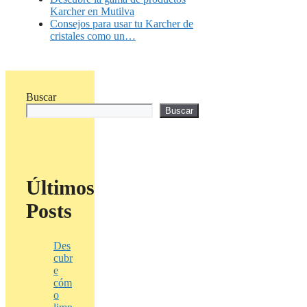
Karcher en Mutilva
Consejos para usar tu Karcher de
cristales como un…
Buscar
Buscar
Últimos
Posts
Des
cubr
e
cóm
o