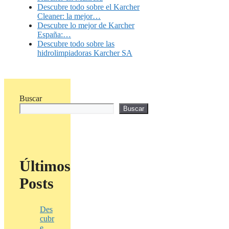
Descubre todo sobre el Karcher
Cleaner: la mejor…
Descubre lo mejor de Karcher
España:…
Descubre todo sobre las
hidrolimpiadoras Karcher SA
Buscar
Buscar
Últimos
Posts
Des
cubr
e