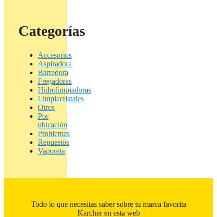
Categorías
Accesorios
Aspiradora
Barredora
Fregadoras
Hidrolimpiadoras
Limpiacristales
Otros
Por
ubicación
Problemas
Repuestos
Vaporeta
Todo lo que necesitas saber sobre tu marca favorita
Karcher en esta web