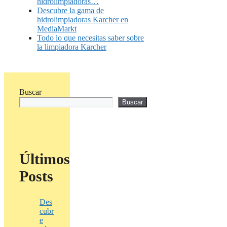
hidrolimpiadoras…
Descubre la gama de
hidrolimpiadoras Karcher en
MediaMarkt
Todo lo que necesitas saber sobre
la limpiadora Karcher
Buscar
Buscar
Últimos
Posts
Des
cubr
e