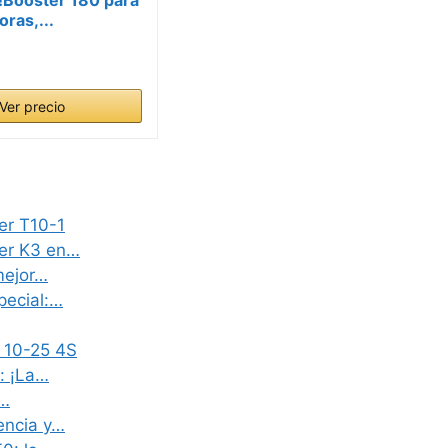
oras,...
Ver precio
er T10-1
her K3 en…
mejor…
pecial:…
D 10-25 4S
: ¡La…
a…
encia y…