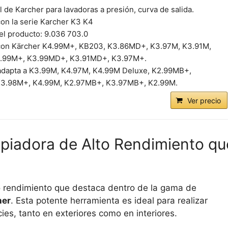
l de Karcher para lavadoras a presión, curva de salida.
on la serie Karcher K3 K4
el producto: 9.036 703.0
con Kärcher K4.99M+, KB203, K3.86MD+, K3.97M, K3.91M,
.99M+, K3.99MD+, K3.91MD+, K3.97M+.
adapta a K3.99M, K4.97M, K4.99M Deluxe, K2.99MB+,
3.98M+, K4.99M, K2.97MB+, K3.97MB+, K2.99M.
Ver precio
mpiadora de Alto Rendimiento qu
o rendimiento que destaca dentro de la gama de
her
. Esta potente herramienta es ideal para realizar
ies, tanto en exteriores como en interiores.