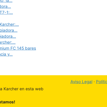
50: la…
adora…
 T7-1:…
Karcher:…
mpiadora…
piadora…
archer:…
emium FC 145 bares
ncia y…
Aviso Legal
·
Polít
ta Karcher en esta web
ontamos!