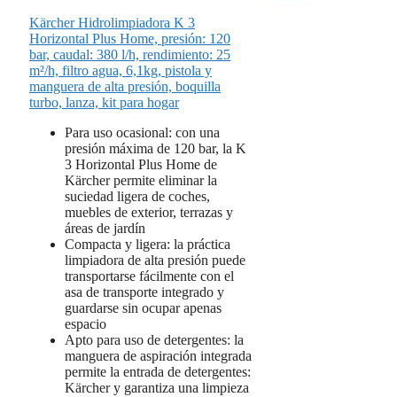
Kärcher Hidrolimpiadora K 3
Horizontal Plus Home, presión: 120
bar, caudal: 380 l/h, rendimiento: 25
m²/h, filtro agua, 6,1kg, pistola y
manguera de alta presión, boquilla
turbo, lanza, kit para hogar
Para uso ocasional: con una
presión máxima de 120 bar, la K
3 Horizontal Plus Home de
Kärcher permite eliminar la
suciedad ligera de coches,
muebles de exterior, terrazas y
áreas de jardín
Compacta y ligera: la práctica
limpiadora de alta presión puede
transportarse fácilmente con el
asa de transporte integrado y
guardarse sin ocupar apenas
espacio
Apto para uso de detergentes: la
manguera de aspiración integrada
permite la entrada de detergentes:
Kärcher y garantiza una limpieza