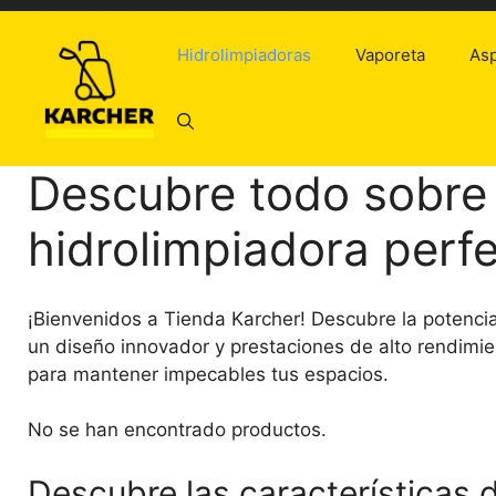
Saltar
al
Hidrolimpiadoras
Vaporeta
Asp
contenido
Descubre todo sobre 
hidrolimpiadora perf
¡Bienvenidos a Tienda Karcher! Descubre la potencia
un diseño innovador y prestaciones de alto rendimien
para mantener impecables tus espacios.
No se han encontrado productos.
Descubre las características 