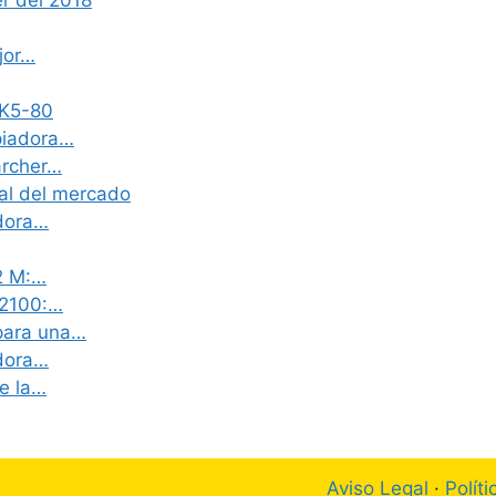
r del 2018
jor…
 K5-80
piadora…
archer…
ial del mercado
adora…
02 M:…
 2100:…
 para una…
adora…
de la…
Aviso Legal
·
Polít