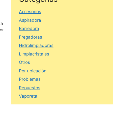
Accesorios
Aspiradora
za
Barredora
or
r
Fregadoras
Hidrolimpiadoras
Limpiacristales
Otros
Por ubicación
Problemas
Repuestos
Vaporeta