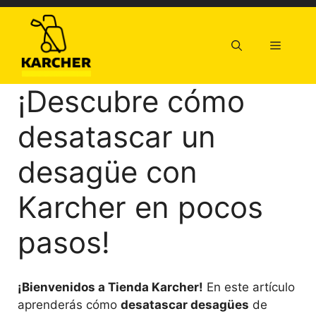
Saltar
al
contenido
Menú
¡Descubre cómo
desatascar un
desagüe con
Karcher en pocos
pasos!
¡Bienvenidos a Tienda Karcher!
En este artículo
aprenderás cómo
desatascar desagües
de