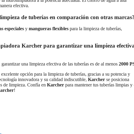
e la hidrolimpiadora a la potencia adecuada. El chorro de agua a alta
manera efectiva.
a limpieza de tuberías en comparación con otras marcas
as especiales
y
mangueras flexibles
para la limpieza de tuberías,
piadora Karcher para garantizar una limpieza efectiv
 garantizar una limpieza efectiva de las tuberías es de al menos
2000 P
excelente opción para la limpieza de tuberías, gracias a su potencia y
ecnología innovadora y su calidad indiscutible,
Karcher
se posiciona
os de limpieza. Confía en
Karcher
para mantener tus tuberías limpias y
archer
!