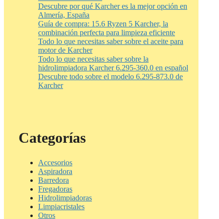
Descubre por qué Karcher es la mejor opción en
Almería, España
Guía de compra: 15.6 Ryzen 5 Karcher, la
combinación perfecta para limpieza eficiente
Todo lo que necesitas saber sobre el aceite para
motor de Karcher
Todo lo que necesitas saber sobre la
hidrolimpiadora Karcher 6.295-360.0 en español
Descubre todo sobre el modelo 6.295-873.0 de
Karcher
Categorías
Accesorios
Aspiradora
Barredora
Fregadoras
Hidrolimpiadoras
Limpiacristales
Otros