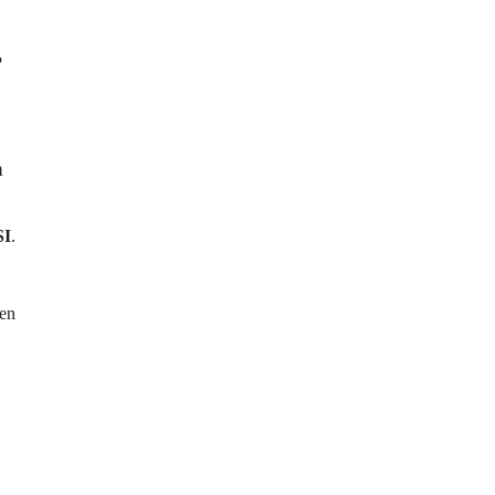
?
a
SI
.
 en