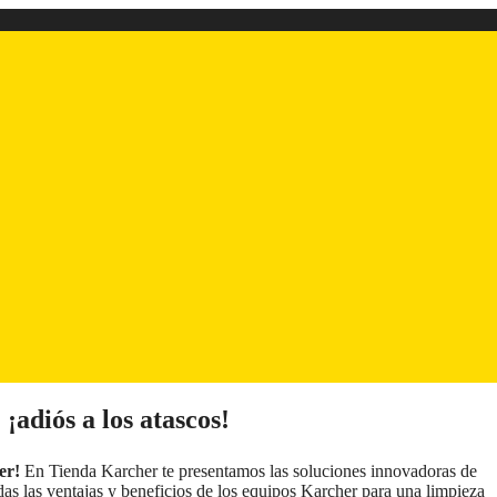
¡adiós a los atascos!
er!
En Tienda Karcher te presentamos las soluciones innovadoras de
as las ventajas y beneficios de los equipos Karcher para una limpieza