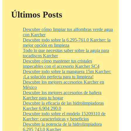
Últimos Posts
Descubre cómo limpiar tus alfombras verde agua
con Karcher
Descubre todo sobre la 6.295-761.0 Karcher: la
mejor opción en limpieza
Todo lo que necesitas saber sobre la aguja para
tocadiscos Karcher
Descubre cómo mantener tus cristales
impecables con el accesorio Karcher SC4
Descubre todo sobre la manguera 15m Karcher:
¡La solución perfecta para tu limpieza!
Descubre los mejores accesorios Karcher en
México
Descubre los mejores accesorios de bañera
Karcher para tu hogar
Descubre la eficacia de las hidrolimpiadoras
Karcher 6.904 290.0
Descubre todo sobre el modelo 15209310 de
Karcher: características y beneficios
Descubre la potencia de la hidrolimpiadora
6.295 743.0 Karcher