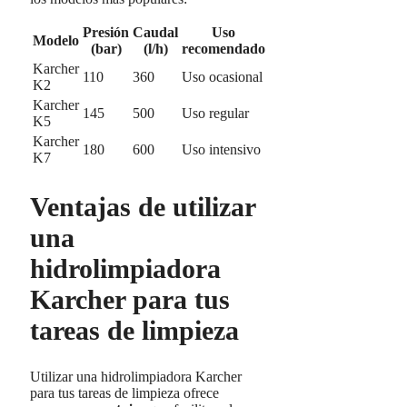
Presión
Caudal
Uso
Modelo
(bar)
(l/h)
recomendado
Karcher
110
360
Uso ocasional
K2
Karcher
145
500
Uso regular
K5
Karcher
180
600
Uso intensivo
K7
Ventajas de utilizar
una
hidrolimpiadora
Karcher para tus
tareas de limpieza
Utilizar una hidrolimpiadora Karcher
para tus tareas de limpieza ofrece