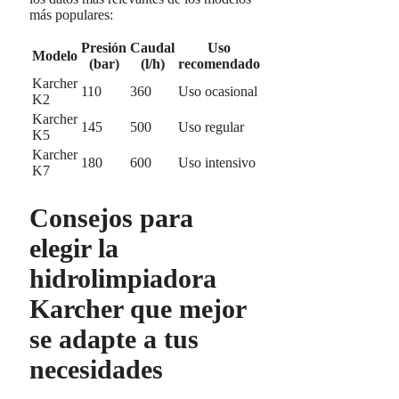
más populares:
Presión
Caudal
Uso
Modelo
(bar)
(l/h)
recomendado
Karcher
110
360
Uso ocasional
K2
Karcher
145
500
Uso regular
K5
Karcher
180
600
Uso intensivo
K7
Consejos para
elegir la
hidrolimpiadora
Karcher que mejor
se adapte a tus
necesidades