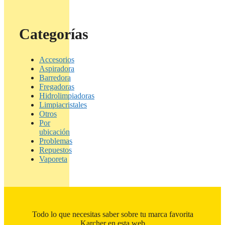
Categorías
Accesorios
Aspiradora
Barredora
Fregadoras
Hidrolimpiadoras
Limpiacristales
Otros
Por
ubicación
Problemas
Repuestos
Vaporeta
Todo lo que necesitas saber sobre tu marca favorita
Karcher en esta web