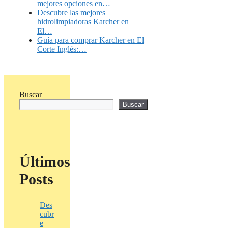
mejores opciones en…
Descubre las mejores
hidrolimpiadoras Karcher en
El…
Guía para comprar Karcher en El
Corte Inglés:…
Buscar
Buscar
Últimos
Posts
Des
cubr
e